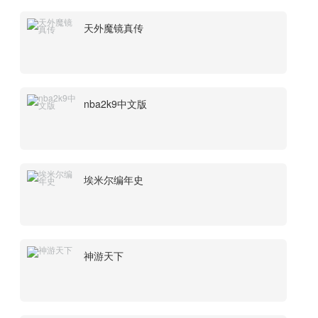
天外魔镜真传
nba2k9中文版
埃米尔编年史
神游天下