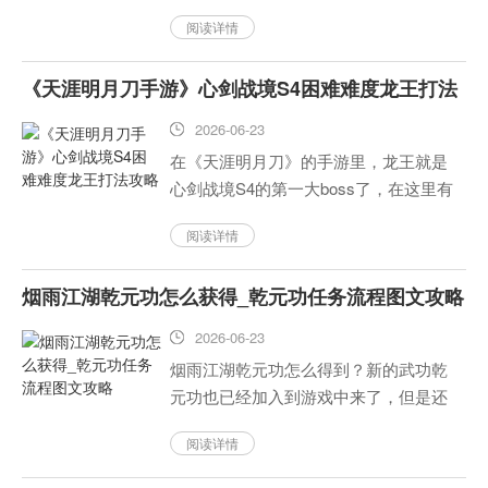
耍的时候，好玩的游戏也成了必不可少
阅读详情
的选择。今天给大家推荐一个今年夏天
一定要玩的一款动漫IP手游——《新秦
《天涯明月刀手游》心剑战境S4困难难度龙王打法
时明月》，下面跟着小编一起看...
攻略
2026-06-23
在《天涯明月刀》的手游里，龙王就是
心剑战境S4的第一大boss了，在这里有
很多人还不知道如何面对心剑战境S4难
阅读详情
模式下的龙王战斗。本文将会为大家介
绍《天涯明月刀》手上的心剑战境s4困
烟雨江湖乾元功怎么获得_乾元功任务流程图文攻略
难度中关于“龙王”的...
2026-06-23
烟雨江湖乾元功怎么得到？新的武功乾
元功也已经加入到游戏中来了，但是还
不太清楚这门武功是怎么得到的朋友
阅读详情
们，下面我们就一起来看一下吧。...