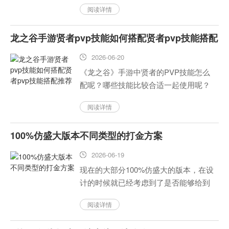
阅读详情
龙之谷手游贤者pvp技能如何搭配贤者pvp技能搭配
推荐
2026-06-20
《龙之谷》手游中贤者的PVP技能怎么
配呢？哪些技能比较合适一起使用呢？
希望本文对各位《龙之谷》手游中的玩
阅读详情
家们有所帮助！...
100%仿盛大版本不同类型的打金方案
2026-06-19
现在的大部分100%仿盛大的版本，在设
计的时候就已经考虑到了是否能够给到
玩家打金的乐趣了，这是很好的一步前
阅读详情
进。因为所有的模仿盛大量的传奇游戏
都只是对《热血》这款游戏的一种改