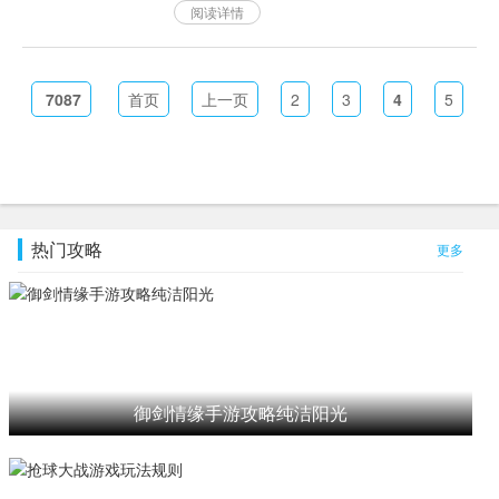
阅读详情
受欢迎的手游，在游戏中给玩家们送上
了用九阶宝箱和天元丹制作而成的一块
甜蜜可口的大饼作为礼物。据称此...
7087
首页
上一页
2
3
4
5
热门攻略
更多
御剑情缘手游攻略纯洁阳光