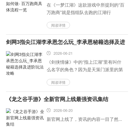
在《一梦江湖》这款游戏中所提到的“百
万跑商”就是指组队去跑的江湖行
商，“一梦江湖”的百万跑商会怎么操作
阅读详情
呢？下面是关于一百万跑商的具体步骤
和方法说明。...
剑网3指尖江湖李承恩怎么玩_李承恩秘籍选择及进
阶玩法攻略
2026-06-21
《剑侠情缘》中的“指上江湖”里有叫什
么名字的角色？因为是天策门派里的第
一人，在T里面他是无可争议的实际主义
阅读详情
者。那李承恩应该怎么打呢？我们来一
起看一下吧。...
《龙之谷手游》全新官网上线最强资讯集结
2026-06-20
新官网上线了，资讯的内容一目了然...