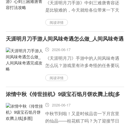
《天涯明月刀手游》中剑三难唐青容还
是比较难的，今天就给各位带来一下天
涯明月刀手游心剑三难唐青容打法攻
阅读详情
略，大家一定要注意哦！...
天涯明月刀手游人间风味奇遇怎么做_人间风味奇遇
完成攻略
2026-06-17
《天涯明月刀》手游中的人间风味奇遇
怎么玩？游戏里有许多奇怪的任务要玩
家们去完成，但是有些玩家对于“人间风
阅读详情
味”这个任务的具体做法不太明白，在此
我们为各位读者提供一份关于《天涯明
浓情中秋《传世挂机》9级宝石馅月饼欢腾上线[多
月刀》手游中的“人间风味”...
图]
2026-06-17
中秋节到啦！又是时候品尝一下月宫里
的仙品——桂花糕了吗？为了迎接节日
的到来，《传世挂机》，这是一款非常