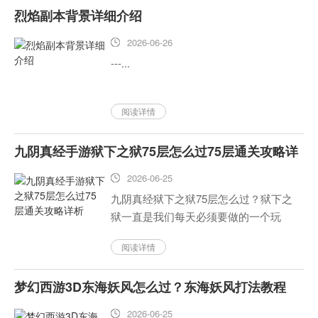
烈焰副本背景详细介绍
2026-06-26
---...
阅读详情
九阴真经手游狱下之狱75层怎么过75层通关攻略详
析
2026-06-25
九阴真经狱下之狱75层怎么过？狱下之
狱一直是我们每天必须要做的一个玩
法，不仅可以得到很多的修为，在
阅读详情
BOSS守关的时候还会有一些额外的好
处，比如内功、武学残卷等。老区侠客
梦幻西游3D东海妖风怎么过？东海妖风打法教程
们积累和底蕴很深，所以平均征服层...
2026-06-25