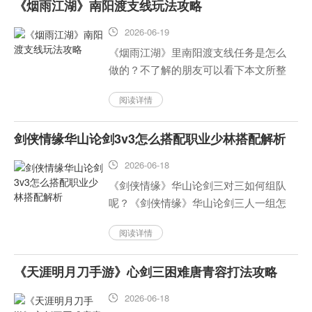
《烟雨江湖》南阳渡支线玩法攻略
编，并且“大”本身也具有一定...
2026-06-19
《烟雨江湖》里南阳渡支线任务是怎么
做的？不了解的朋友可以看下本文所整
理出关于《烟雨江南·南陽渡》任务指南
阅读详情
的内容，在此也一并分享给大家。...
剑侠情缘华山论剑3v3怎么搭配职业少林搭配解析
2026-06-18
《剑侠情缘》华山论剑三对三如何组队
呢？《剑侠情缘》华山论剑三人一组怎
样玩？《剑侠情》华山论剑三打二的职
阅读详情
业选择以及分析是什么样的呢？那么就
让我们一起来看一下吧！...
《天涯明月刀手游》心剑三困难唐青容打法攻略
2026-06-18