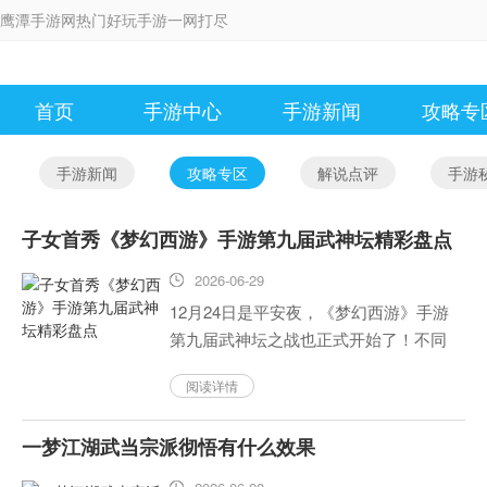
鹰潭手游网热门好玩手游一网打尽
首页
手游中心
手游新闻
攻略专
手游新闻
攻略专区
解说点评
手游
子女首秀《梦幻西游》手游第九届武神坛精彩盘点
2026-06-29
12月24日是平安夜，《梦幻西游》手游
第九届武神坛之战也正式开始了！不同
于以往的武神坛之战，本次比赛是子女
阅读详情
系统的首次亮相，在这个舞台上，各路
精英战队向玩家们展示出了他们强大的
一梦江湖武当宗派彻悟有什么效果
实力。最后，紫禁之巅服务器...