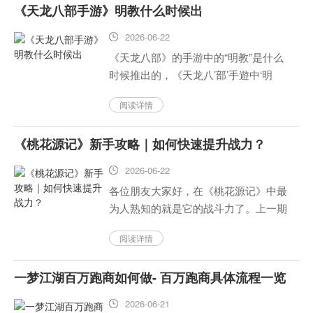
《天龙八部手游》明教什么时候出
2026-06-22
《天龙八部》的手游中的“明教”是什么
时候推出的，《天龙八’部’手遊中‘明
教’是哪一年发布的呢？《天龙八部》手
阅读详情
游里的“明教”，我们今天就为大家介绍
一下它的上線時間，并且給大家帶來了
《桃花源记》新手攻略｜如何快速提升战力？
這個消息，喜歡打遊戲的...
2026-06-22
各位朋友大家好，在《桃花源记》中最
为人熟知的就是它的战斗力了。上一期
我为大家整理了一份初阶提高指南，在
阅读详情
本文当中我会把现在所有可以用来增强
战斗能力的方法都罗列出来，并且不管
一梦江湖百万跑商如何做- 百万跑商具体流程一览
你是男性还是女性、年龄大不大、...
2026-06-21