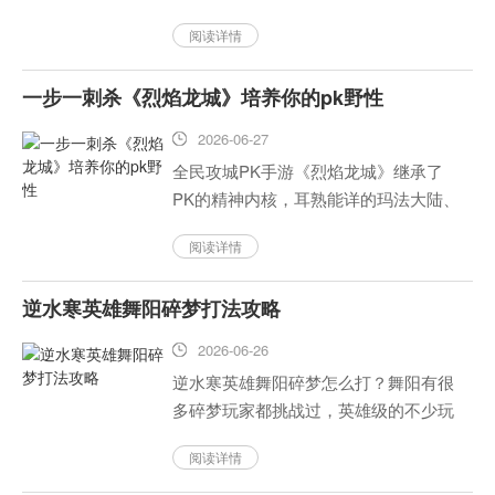
《梦幻西 土》7月19日更新内容是什
阅读详情
么？本文作者为《梦幻西游》手游7月19
日更新内容一览！...
一步一刺杀《烈焰龙城》培养你的pk野性
2026-06-27
全民攻城PK手游《烈焰龙城》继承了
PK的精神内核，耳熟能详的玛法大陆、
自由的野外战斗、公会团战攻城等经典
阅读详情
玩法，一定会给热爱PK的玩家朋友们带
来更加刺激的新体验。其中野外自由PK
逆水寒英雄舞阳碎梦打法攻略
是游戏的主要玩法，在任何...
2026-06-26
逆水寒英雄舞阳碎梦怎么打？舞阳有很
多碎梦玩家都挑战过，英雄级的不少玩
家没有能够挑战成功，下面安卓市场小
阅读详情
编就给大家带来逆水寒英雄舞阳碎梦打
法攻略，大家一起来看看吧。...