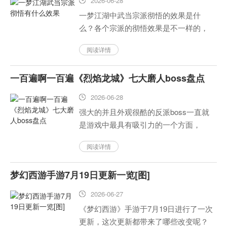
2026-06-28
一梦江湖中武当宗派彻悟的效果是什
么？各个宗派的彻悟效果是不一样的，
但是领悟的效果不会受到影响，在非战
阅读详情
斗状态的时候可以随时切换领悟和彻悟
两种效果。下面为大家整理出《一梦江
一百遍啊一百遍《烈焰龙城》七大磨人boss盘点
湖》所有门派宗派彻悟效果一览表。...
2026-06-28
强大的并且外观很酷的反派boss一直就
是游戏中最具有吸引力的一个方面，
《烈焰龙城》这款游戏除了有各种各样
阅读详情
的对战模式之外还有一系列个性鲜明的
不同大Boss等着各位勇者来挑战！有了
梦幻西游手游7月19日更新一览[图]
队友的帮助之后再加上自己...
2026-06-27
《梦幻西游》手游于7月19日进行了一次
更新，这次更新都带来了哪些改变呢？