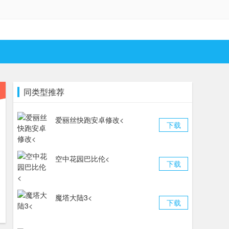
同类型推荐
爱丽丝快跑安卓修改<
下载
空中花园巴比伦<
下载
魔塔大陆3<
下载