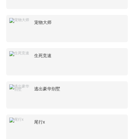
宠物大师
生死竞速
逃出豪华别墅
尾行x