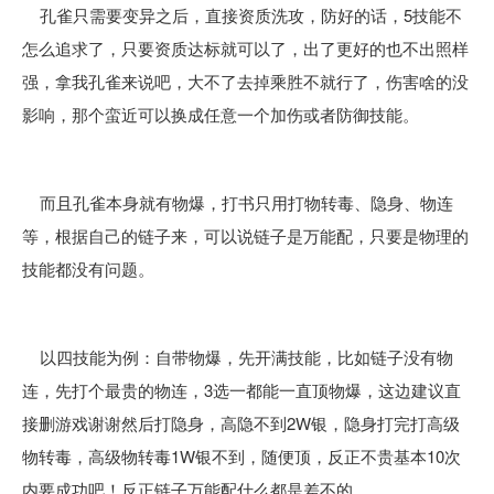
孔雀只需要变异之后，直接资质洗攻，防好的话，5技能不
怎么追求了，只要资质达标就可以了，出了更好的也不出照样
强，拿我孔雀来说吧，大不了去掉乘胜不就行了，伤害啥的没
影响，那个蛮近可以换成任意一个加伤或者防御技能。
而且孔雀本身就有物爆，打书只用打物转毒、隐身、物连
等，根据自己的链子来，可以说链子是万能配，只要是物理的
技能都没有问题。
以四技能为例：自带物爆，先开满技能，比如链子没有物
连，先打个最贵的物连，3选一都能一直顶物爆，这边建议直
接删游戏谢谢然后打隐身，高隐不到2W银，隐身打完打高级
物转毒，高级物转毒1W银不到，随便顶，反正不贵基本10次
内要成功吧！反正链子万能配什么都是差不的。