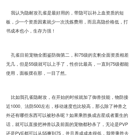
我认为隐耐攻孔雀是最好用的，带隐可以补上血资质的短
板，少一个资质因素就少一次洗炼费用，而且高隐价格低，打
书成本也小，生存力强！
孔雀目前宠物全图鉴防御第二，和75级的玄豹全面资质相差
无几，但是55级就可以上手了，性价比最高，一直到75级都能
使用，面板摆在那，一目了然。
比如我孔雀隐耐攻，在开始的时候就加了御兽技能，物防接
近1000、法防500左右，移动速度也比较高，那么除了神兽之
外还有哪些东西可以被秒杀呢？如果乘胜换成吉星或者重生的
话，就可以直接把神兽以及前面的宠物都秒杀了，无论是PVP
还是PVE都可以从55爽到75，并且养成成本很低，我带乘胜去