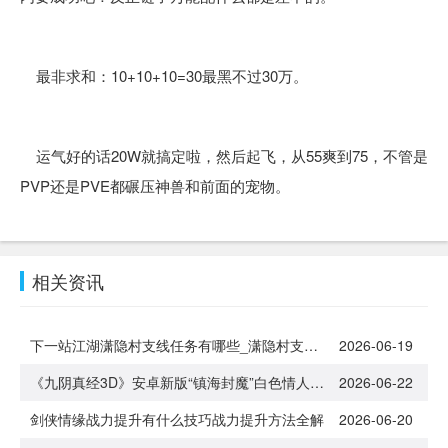
最非求和：10+10+10=30最黑不过30万。
运气好的话20W就搞定啦，然后起飞，从55爽到75，不管是
PVP还是PVE都碾压神兽和前面的宠物。
相关资讯
下一站江湖潇隐村支线任务有哪些_潇隐村支线任务完成攻略
2026-06-19
《九阴真经3D》安卓新版“镇海封魔”白色情人节浪漫来袭[多图]
2026-06-22
剑侠情缘战力提升有什么技巧战力提升方法全解
2026-06-20