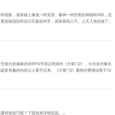
和危险，就算碰上像鬼一样灵异、像神一样厉害的神级BOSS，也
。要是能找到和自己匹敌的对手，就算掘地三尺、上天入地也值了。
方神级BOS...
空发行的巅峰武侠RPG手游正统续作《大掌门2》，今日首次曝光
超多有趣的内容让人看不过来。《大掌门2》删档付费测试将于12
的对决马上就...
屠有啥技巧呢？下面就来详细说说。...