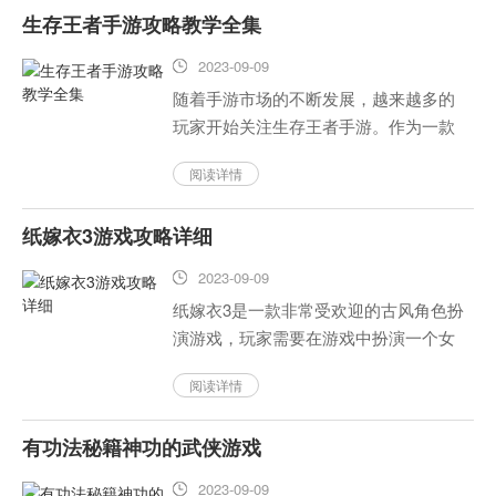
生存王者手游攻略教学全集
能够帮助玩家更好地享受游戏。...
2023-09-09
随着手游市场的不断发展，越来越多的
玩家开始关注生存王者手游。作为一款
以生存为主题的手游，生存王者手游需
阅读详情
要玩家在游戏中不断探索，寻找食物和
资源，并与其他玩家进行战斗，以保持
纸嫁衣3游戏攻略详细
自己的生存。本文将提供生存王者...
2023-09-09
纸嫁衣3是一款非常受欢迎的古风角色扮
演游戏，玩家需要在游戏中扮演一个女
子，完成一系列的任务和剧情。以下是
阅读详情
本攻略的详细解读，希望对玩家有所帮
助。...
有功法秘籍神功的武侠游戏
2023-09-09