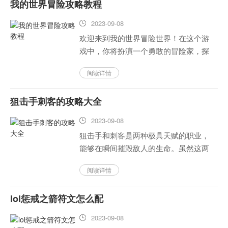
我的世界冒险攻略教程
全。...
2023-09-08
欢迎来到我的世界冒险世界！在这个游
戏中，你将扮演一个勇敢的冒险家，探
索未知的领域，解决难题，收集资源，
阅读详情
建立你的冒险基地。...
狙击手刺客的攻略大全
2023-09-08
狙击手和刺客是两种极具天赋的职业，
能够在瞬间摧毁敌人的生命。虽然这两
种职业在游戏和电影中常常出现，但是
阅读详情
在现实生活中，它们是不存在的。不
过，如果我们将这两种职业结合起来，
lol惩戒之箭符文怎么配
会怎样呢？下面，我们就来讨论一下...
2023-09-08