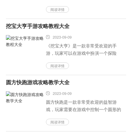
世界并解决各种问题，让玩家体验到一
阅读详情
种前所未有的游戏乐趣。在文明重启
中，魔法是非常重要的一种能力，它可
挖宝大亨手游攻略教程大全
以让游戏变得更加有趣和富有挑战性...
2023-09-09
《挖宝大亨》是一款非常受欢迎的手
游，玩家可以在游戏中扮演一个探险
家，在神秘的地下世界中挖掘宝藏，与
阅读详情
其他玩家竞争。下面是一些挖宝大亨手
游的攻略教程，希望能为玩家提供帮
圆方快跑游戏攻略教学大全
助。...
2023-09-09
圆方快跑是一款非常受欢迎的益智游
戏，玩家需要在游戏中控制一个圆形的
角色，在方块组成的障碍区域内快速奔
阅读详情
跑，避开障碍物并尽可能地收集金币。
以下是圆方快跑游戏的攻略教学，希望