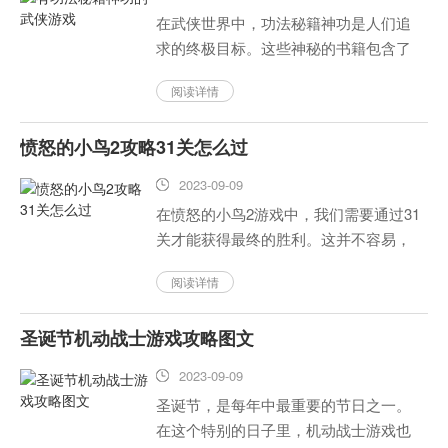
在武侠世界中，功法秘籍神功是人们追
求的终极目标。这些神秘的书籍包含了
各种神奇的武学技巧，能够让武侠人物
阅读详情
获得强大的力量和技能。在这个游戏
中，你将扮演一名武侠人物，通过收集
愤怒的小鸟2攻略31关怎么过
功法秘籍神功，挑战各种敌人和场景...
2023-09-09
在愤怒的小鸟2游戏中，我们需要通过31
关才能获得最终的胜利。这并不容易，
需要掌握技巧和策略。在本文中，我们
阅读详情
将为您提供一些有用的攻略，帮助过这
关。...
圣诞节机动战士游戏攻略图文
2023-09-09
圣诞节，是每年中最重要的节日之一。
在这个特别的日子里，机动战士游戏也