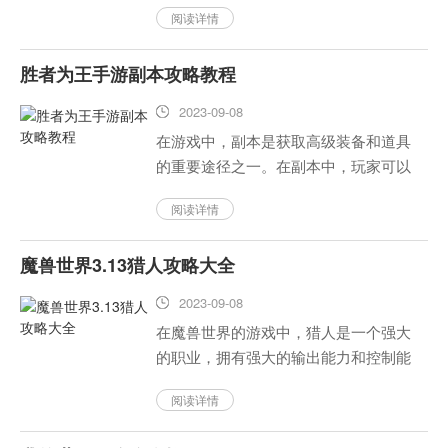
阅读详情
利。本文将介绍斗地主残局97关的攻略
技巧，帮助玩家更好地应对这一关卡的
胜者为王手游副本攻略教程
挑战。...
2023-09-08
在游戏中，副本是获取高级装备和道具
的重要途径之一。在副本中，玩家可以
挑战各种难度的怪物，收集材料，提升
阅读详情
自己的等级和装备。那么，如何高效地
攻略游戏中的副本呢？下面，我们将为
魔兽世界3.13猎人攻略大全
大家介绍胜者为王手游中的副本攻...
2023-09-08
在魔兽世界的游戏中，猎人是一个强大
的职业，拥有强大的输出能力和控制能
力。而在这个版本的游戏中，猎人也得
阅读详情
到了一些重要的改进和加强，下面我们
来看一下魔兽世界3、13猎人攻略大