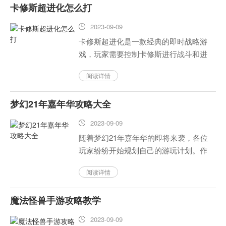
卡修斯超进化怎么打
备呢？以下是神兵卷轴手游的攻略大...
2023-09-09
卡修斯超进化是一款经典的即时战略游
戏，玩家需要控制卡修斯进行战斗和进
化。下面是卡修斯超进化的攻略。...
阅读详情
梦幻21年嘉年华攻略大全
2023-09-09
随着梦幻21年嘉年华的即将来袭，各位
玩家纷纷开始规划自己的游玩计划。作
为每年梦幻最受欢迎的活动之一，嘉年
阅读详情
华不仅提供了各种刺激的游乐设施，还
有丰富多彩的活动和礼品可以领取。本
魔法怪兽手游攻略教学
文将为大家献上梦幻21年嘉年...
2023-09-09