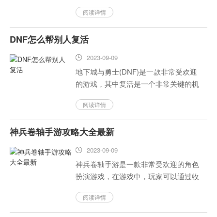
变得更加有趣和吸引人。如果你想在玩
阅读详情
游戏的同时度过一个愉快的圣诞节，这
篇攻略图文将为你提供一些有用的建
DNF怎么帮别人复活
议。...
2023-09-09
地下城与勇士(DNF)是一款非常受欢迎
的游戏，其中复活是一个非常关键的机
制。如果你在游戏中遇到了队友死亡的
阅读详情
情况，你可以尝试以下几种方法来帮助
他们复活。...
神兵卷轴手游攻略大全最新
2023-09-09
神兵卷轴手游是一款非常受欢迎的角色
扮演游戏，在游戏中，玩家可以通过收
集各种强大的武器和装备，挑战各种强
阅读详情
大的敌人，提升自己的战斗能力。那
么，如何在游戏中获得更多的资源和装