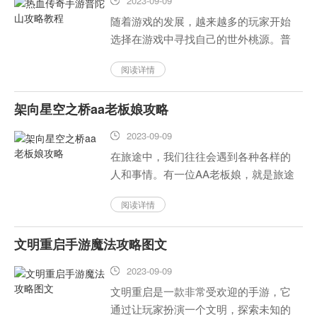
2023-09-09
随着游戏的发展，越来越多的玩家开始
选择在游戏中寻找自己的世外桃源。普
陀山是游戏中一个备受玩家喜爱的服务
阅读详情
器，这里不仅有美丽的自然风光，还有
深厚的文化底蕴和神秘的传说故事。今
架向星空之桥aa老板娘攻略
天，我们将为大家带来普陀山的攻...
2023-09-09
在旅途中，我们往往会遇到各种各样的
人和事情。有一位AA老板娘，就是旅途
中的另一个天堂。她可以为我们提供各
阅读详情
种帮助和建议，让我们的旅途更加愉快
和轻松。本文将介绍这位AA老板娘的攻
文明重启手游魔法攻略图文
略。...
2023-09-09
文明重启是一款非常受欢迎的手游，它
通过让玩家扮演一个文明，探索未知的