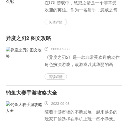
在LOL游戏中，惩戒之箭是一个非常受
欢迎的英雄。作为一名射手，惩戒之箭
需要在游戏中获得优势，因此符文的选
阅读详情
择非常重要。下面是一些有助于选择符
文的建议：...
异度之刃2 图文攻略
2023-09-08
《异度之刃2》是一款非常受欢迎的动作
角色扮演游戏，该游戏以其华丽的画
面、深入的故事情节和强大的角色能力
阅读详情
而受到了玩家和评论家的好评。本文将
提供一些关于游戏的基本操作、故事情
钓鱼大赛手游攻略大全
节和角色技能的介绍，帮助玩家更...
2023-09-08
随着手游市场的不断发展，越来越多的
玩家开始选择在手机上玩一些小游戏。
其中，钓鱼大赛手游是备受玩家喜爱的