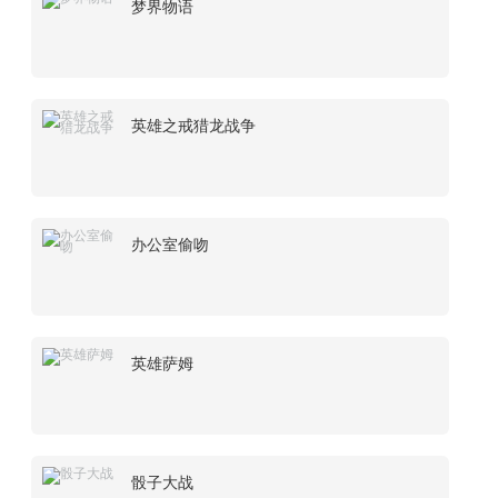
梦界物语
英雄之戒猎龙战争
办公室偷吻
英雄萨姆
骰子大战