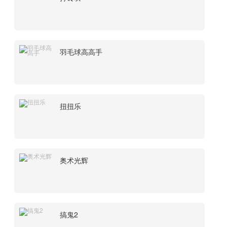
羽毛球高高手
扭扭乐
奥术光辉
搞鬼2