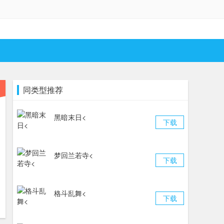
同类型推荐
黑暗末日<
下载
梦回兰若寺<
下载
格斗乱舞<
下载