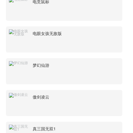
电竞鼠标
电眼女孩无敌版
梦幻仙游
傲剑凌云
真三国无双1