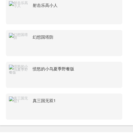
射击乐高小人
幻想国塔防
愤怒的小鸟夏季野餐版
真三国无双1