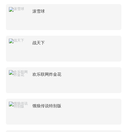
滚雪球
战天下
欢乐联网炸金花
饿狼传说特别版