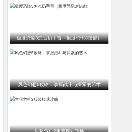
极度恐慌3怎么扔手雷（极度恐慌3按键）
风色幻想5攻略：掌握战斗与探索的艺术
生化危机2服装模式攻略