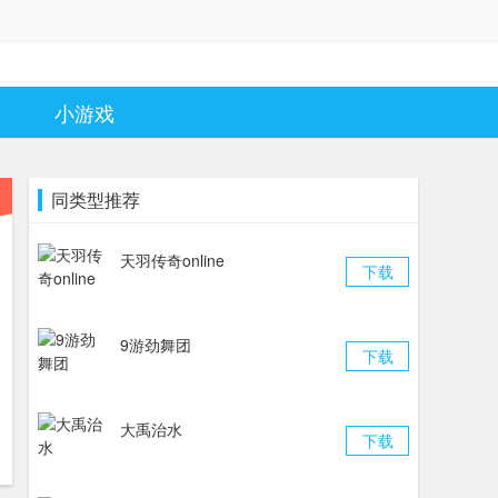
小游戏
同类型推荐
天羽传奇online
下载
9游劲舞团
下载
大禹治水
下载