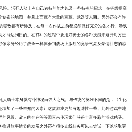
风险。活死人骑士有自己独特的能力以及一些特殊的招式，在等级提高
个秘密的地图，并且上面藏有大量的宝藏、武器等东西。另外还会有许
别的强敌都有所涉及，在每一次作战之前都必须做好充分准备才行。游戏
功才能达到目的。在打斗的过程中要用好骑士的各种技能来避开对方进
好像亲身经历了战争一样体会到战场上激烈的竞争气氛及豪情壮志的感
死人骑士本身就有种神秘而强大之气。与传统的英雄不同的是，《生化
还增加了一些未知的因素让这款游戏更加有趣味性一些。此外游戏中地
样的风景、敌人的存在等等因素来使玩家们获得丰富多彩的游戏感受。
务推进故事情节的发展之外还有很多支线任务可以去尝试一下以获取更