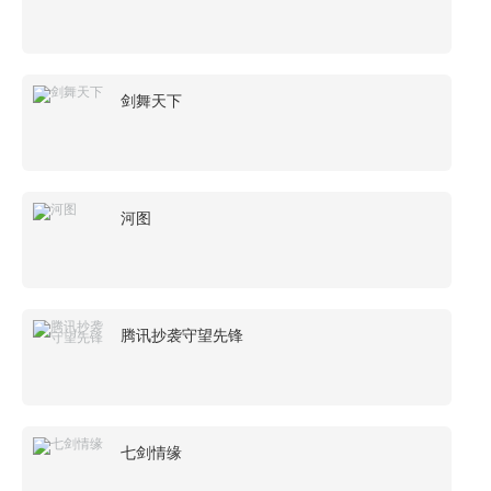
剑舞天下
河图
腾讯抄袭守望先锋
七剑情缘